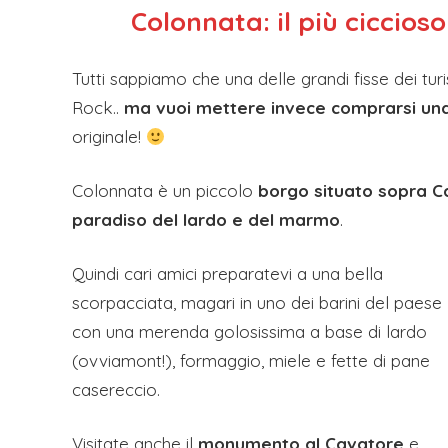
Colonnata
: il più ciccio
Tutti sappiamo che una delle grandi fisse dei turi
Rock..
ma vuoi mettere invece comprarsi una
originale!
Colonnata è un piccolo
borgo situato sopra C
paradiso del lardo e del marmo
.
Quindi cari amici preparatevi a una bella
scorpacciata, magari in uno dei barini del paese
con una merenda golosissima a base di lardo
(ovviamont!), formaggio, miele e fette di pane
casereccio.
Visitate anche il
monumento al Cavatore
e