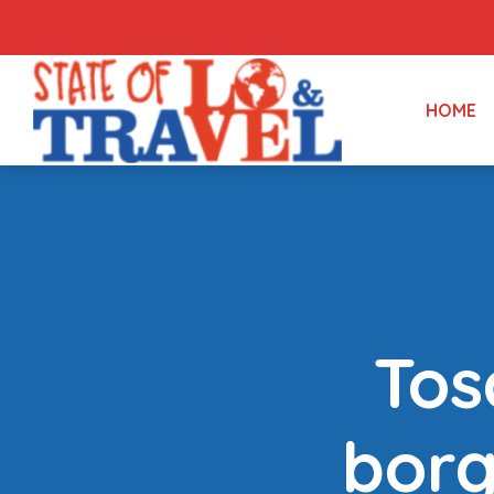
HOME
Tos
borg