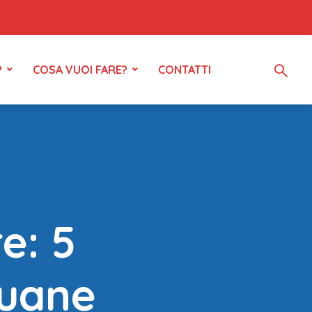
?
COSA VUOI FARE?
CONTATTI
e: 5
puane