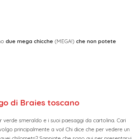
ono
due mega chicche
(MEGA!)
che non potete
lago di Braies toscano
r verde smeraldo e i suoi paesaggi da cartolina. Cari
rivolgo principalmente a voi! Chi dice che per vedere un
 quei chilometri? Sappiate che sono qui per presentarvi