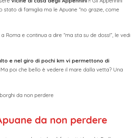
ssere
vicine di casa degli Appennini
?! Gli Appennini
o stato di famiglia ma le Apuane “no grazie, come
a Roma e continua a dire “ma sta su de doss!”, le vedi
.
’alto e nel giro di pochi km vi permettono di
. Ma poi che bello è vedere il mare dalla vetta? Una
i Apuane da non perdere