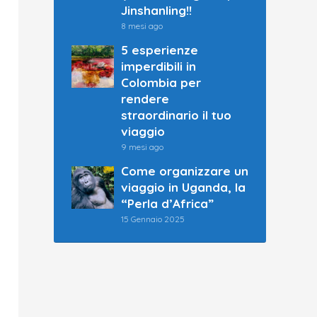
Jinshanling!!
8 mesi ago
5 esperienze
imperdibili in
Colombia per
rendere
straordinario il tuo
viaggio
9 mesi ago
Come organizzare un
viaggio in Uganda, la
“Perla d’Africa”
15 Gennaio 2025