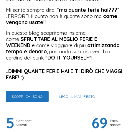
Mi sento sempre dire: “
ma quante ferie hai???
”
..ERRORE! Il punto non è quante sono ma
come
vengono usate!!
In questo blog scopriremo insieme
come
SFRUTTARE AL MEGLIO FERIE E
WEEKEND
e come viaggiare di più
ottimizzando
tempo e denaro
, puntando sul caro vecchio
cardine del punk "
DO IT YOURSELF
"!
..DIMMI QUANTE FERIE HAI E TI DIRÒ CHE VIAGGI
FARE! :)
SCOPRI CHI SONO
LEGGI IL MANIFESTO
5
69
Continenti
Paesi
visitati
adorati