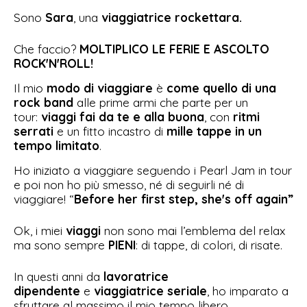
Sono
Sara
, una
viaggiatrice rockettara.
Che faccio?
MOLTIPLICO LE FERIE E ASCOLTO
ROCK'N'ROLL!
Il mio
modo di viaggiare
è
come quello di una
rock band
alle prime armi che parte per un
tour:
viaggi fai da te e alla buona
, con
ritmi
serrati
e un fitto incastro di
mille tappe in un
tempo limitato
.
Ho iniziato a viaggiare seguendo i Pearl Jam in tour
e poi non ho più smesso, né di seguirli né di
viaggiare!
“
Before her first step, she's off again”
Ok, i miei
viaggi
non sono mai l’emblema del relax
ma sono sempre
PIENI
: di tappe, di colori, di risate.
In questi anni da
lavoratrice
dipendente
e
viaggiatrice seriale
, ho imparato a
sfruttare al massimo il mio tempo libero.