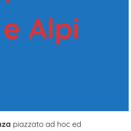
e Alpi
nza
piazzato ad hoc ed