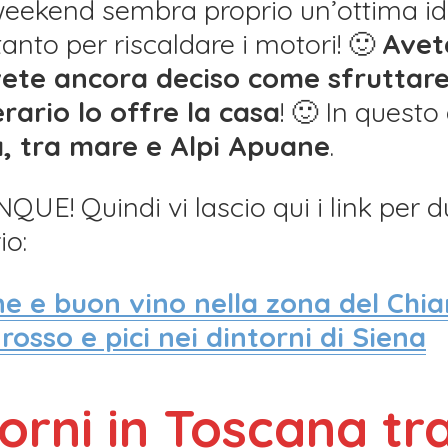
eekend sembra proprio un’ottima ide
tanto per riscaldare i motori! 🙂
Avet
vete ancora deciso come sfruttare
nerario lo offre la casa
! 🙂 In questo
na, tra mare e Alpi Apuane
.
UE! Quindi vi lascio qui i link per d
io:
ine e buon vino nella zona del Chia
rosso e pici nei dintorni di Siena
giorni in Toscana t