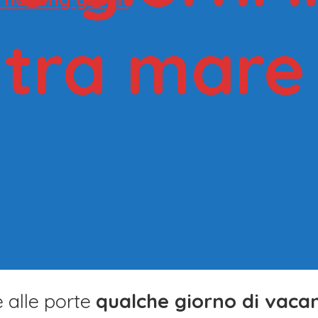
tra mare 
è alle porte
qualche giorno di vaca