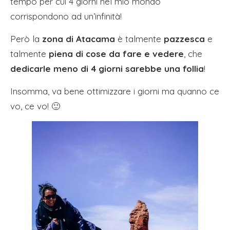
tempo per cui 4 giorni nel mio mondo
corrispondono ad un’infinità!
Però la
zona di Atacama
è talmente
pazzesca
e
talmente
piena di cose da fare e vedere
, che
dedicarle meno di 4 giorni sarebbe una follia
!
Insomma, va bene ottimizzare i giorni ma quanno ce
vo, ce vo! 🙂