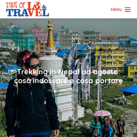
MENU
Trekking in Nepal ad agosto:
cosa indossare e cosa portare
19 Settembre 2024
Sara