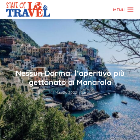
MENU
Nessun Dorma: l’aperitivo più
gettonato di Manarola
11 Maggio 2022
Sara