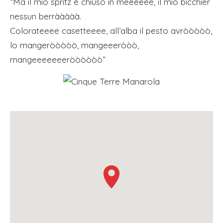
“Ma il mio spritz è chiuso in meeeeee, il mio bicchier
nessun berrààààà.
Colorateeee casetteeee, all’alba il pesto avròòòòò,
lo mangeròòòòò, mangeeeròòò,
mangeeeeeeeròòòòòò”