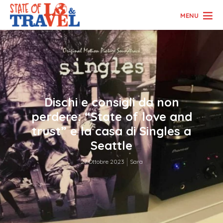
MENU
Dischi e consigli da non
perdere: “State of love and
trust” e la casa di Singles a
Seattle
27 Ottobre 2023
Sara