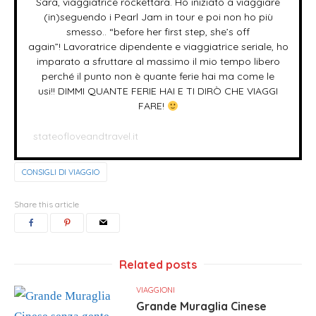
Sara, viaggiatrice rockettara. Ho iniziato a viaggiare
(in)seguendo i Pearl Jam in tour e poi non ho più
smesso.. “before her first step, she’s off
again”! Lavoratrice dipendente e viaggiatrice seriale, ho
imparato a sfruttare al massimo il mio tempo libero
perché il punto non è quante ferie hai ma come le
usi!! DIMMI QUANTE FERIE HAI E TI DIRÒ CHE VIAGGI
FARE!
stateofloveandtravel.it
CONSIGLI DI VIAGGIO
Share this article
Related posts
VIAGGIONI
Grande Muraglia Cinese