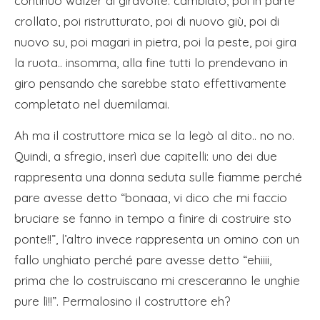
continuo walzer di giravolte: cambiato, poi in parte
crollato, poi ristrutturato, poi di nuovo giù, poi di
nuovo su, poi magari in pietra, poi la peste, poi gira
la ruota.. insomma, alla fine tutti lo prendevano in
giro pensando che sarebbe stato effettivamente
completato nel duemilamai.
Ah ma il costruttore mica se la legò al dito.. no no.
Quindi, a sfregio, inserì due capitelli: uno dei due
rappresenta una donna seduta sulle fiamme perché
pare avesse detto “bonaaa, vi dico che mi faccio
bruciare se fanno in tempo a finire di costruire sto
ponte!!”, l’altro invece rappresenta un omino con un
fallo unghiato perché pare avesse detto “ehiiii,
prima che lo costruiscano mi cresceranno le unghie
pure lì!!”. Permalosino il costruttore eh?