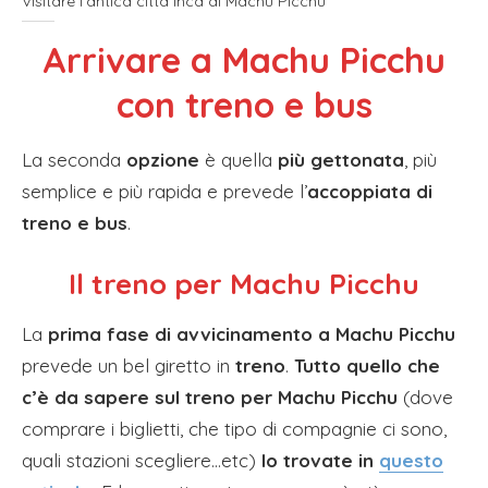
Visitare l’antica città inca di Machu Picchu
Arrivare a Machu Picchu
con treno e bus
La seconda
opzione
è quella
più gettonata
, più
semplice e più rapida e prevede l’
accoppiata di
treno
e bus
.
Il treno per Machu Picchu
La
prima fase di avvicinamento a Machu Picchu
prevede un bel giretto in
treno
.
Tutto quello che
c’è da sapere sul treno per Machu Picchu
(dove
comprare i biglietti, che tipo di compagnie ci sono,
quali stazioni scegliere…etc)
lo trovate in
questo